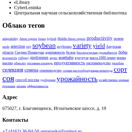
eLibrary
CyberLeninka
Центральная научная сельскохозяйственная библиотека
Облако тегов
productivity
protein
adaptability
Amur region
beans
hybrid
Middle Amur region
soybean
variety
yield
selection
soybeans
soy
Амурская
seeds
бобы
белок
область
Среднее Приамурье
адаптивность
биологическая урожайность
дробление
комбайн
кукуруза
масса 1000 семян
норма
всхожесть
гибрид
зерно
продуктивность
высева
растениеводство
обмолот
посевная площадь
ризобии
сорт
селекция
семена
семеноводство
соевая цистообразующая нематода
соя
урожайность
способ посева
удобрения
хозяйственно ценные
признаки
штамм
эффективность
Адрес
675027, г. Благовещенск, Игнатьевское шоссе, д. 19
Контакты
+7 (4162) 36-94-50
agronauka@vniisoi.ru