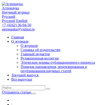
Агронаука
Научный журнал
Русский
Русский
English
+7 (4162) 36-94-50
agronauka@vniisoi.ru
Главная
О журнале
О журнале
Справка об издательстве
Главный редактор
Редакционная коллегия
Этические нормы публикационного процесса
Порядок направления, рецензирования и
опубликования научных статей
Текущий выпуск
Все выпуски
Отправить статью
: