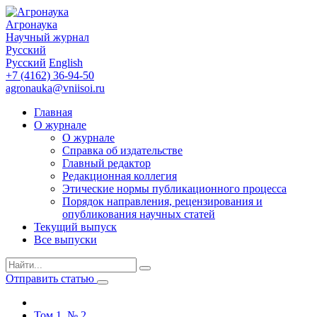
Агронаука
Научный журнал
Русский
Русский
English
+7 (4162) 36-94-50
agronauka@vniisoi.ru
Главная
О журнале
О журнале
Справка об издательстве
Главный редактор
Редакционная коллегия
Этические нормы публикационного процесса
Порядок направления, рецензирования и
опубликования научных статей
Текущий выпуск
Все выпуски
Отправить статью
Том 1. № 2.