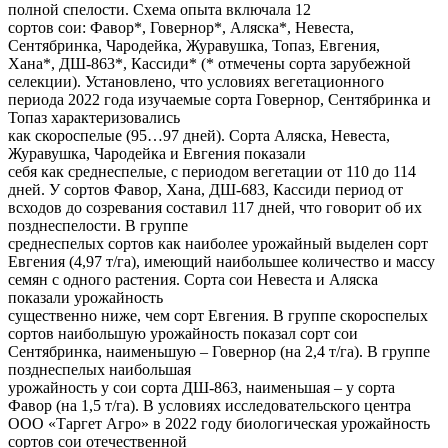
полной спелости. Схема опыта включала 12
сортов сои: Фавор*, Говернор*, Аляска*, Невеста,
Сентябринка, Чародейка, Журавушка, Топаз, Евгения,
Хана*, ДШ-863*, Кассиди* (* отмечены сорта зарубежной
селекции). Установлено, что условиях вегетационного
периода 2022 года изучаемые сорта Говернор, Сентябринка и
Топаз характеризовались
как скороспелые (95…97 дней). Сорта Аляска, Невеста,
Журавушка, Чародейка и Евгения показали
себя как среднеспелые, с периодом вегетации от 110 до 114
дней. У сортов Фавор, Хана, ДШ-683, Кассиди период от
всходов до созревания составил 117 дней, что говорит об их
позднеспелости. В группе
среднеспелых сортов как наиболее урожайный выделен сорт
Евгения (4,97 т/га), имеющий наибольшее количество и массу
семян с одного растения. Сорта сои Невеста и Аляска
показали урожайность
существенно ниже, чем сорт Евгения. В группе скороспелых
сортов наибольшую урожайность показал сорт сои
Сентябринка, наименьшую – Говернор (на 2,4 т/га). В группе
позднеспелых наибольшая
урожайность у сои сорта ДШ-863, наименьшая – у сорта
Фавор (на 1,5 т/га). В условиях исследовательского центра
ООО «Таргет Агро» в 2022 году биологическая урожайность
сортов сои отечественной