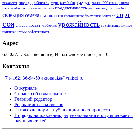
дробление
комбайн
кукуруза
масса 1000 семян
норма
всхожесть
гибрид
зерно
продуктивность
высева
растениеводство
обмолот
посевная площадь
ризобии
сорт
селекция
семена
семеноводство
соевая цистообразующая нематода
соя
урожайность
способ посева
удобрения
хозяйственно ценные
признаки
штамм
эффективность
Адрес
675027, г. Благовещенск, Игнатьевское шоссе, д. 19
Контакты
+7 (4162) 36-94-50
agronauka@vniisoi.ru
О журнале
Справка об издательстве
Главный редактор
Редакционная коллегия
Этические нормы публикационного процесса
Порядок направления, рецензирования и опубликования
научных статей