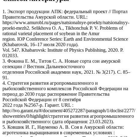
1. Экспорт продукции АПК: федеральный проект // Портал
Правительства Амурской области. URL:
https://www.amurobl.ru/pages/natsionalnye-proekty/natsionalnyy-
proekt-mezh2. Selikhova O. A., Tikhonchuk P. V. Problems of
rational varietal placement of soybean in the Amur
region. IOP Conference Series: Earth and Environmental Science
(Khabarovsk, 16–17 июля 2020 года).
Vol. 547. Khabarovsk: Institute of Physics Publishing, 2020. P.
012033.
3. Фокина Е. М., Титов С. А. Новые сорта сои амурской
селекции // Вестник Дальневосточного
отделения Российской академии наук, 2021. № 3(217). С. 85–
91.
4. Стратегия развития агропромышленного и
рыбохозяйственного комплексов Российской Федерации на
период до 2030 года: распоряжение Правительства
Российской Федерации от 8 сентября
2022 года №2567-р. Гарант. URL :
http://ivo.garant.ru/#/document/405272287/paragraph/1/doclist/2277/
showentries/0/highlight/стратегия развития агропромышленного
и рыбохозяйственного: (дата обращения: 23.03.2023).
5. Ковшик И. Г., Науменко А. В. Соя в Амурской области:
агротехника выращивания в современных условиях :