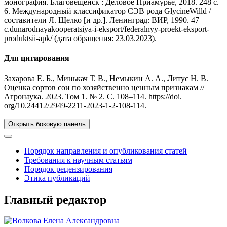
монография. Благовещенск : Деловое Приамурье, 2018. 248 с.
6. Международный классификатор СЭВ рода GlycineWilld /
составители Л. Щелко [и др.]. Ленинград: ВИР, 1990. 47
с.dunarodnayakooperatsiya-i-eksport/federalnyy-proekt-eksport-
produktsii-apk/ (дата обращения: 23.03.2023).
Для цитирования
Захарова Е. Б., Минькач Т. В., Немыкин А. А., Литус Н. В.
Оценка сортов сои по хозяйственно ценным признакам //
Агронаука. 2023. Том 1. № 2. C. 108–114. https://doi.
org/10.24412/2949-2211-2023-1-2-108-114.
Открыть боковую панель
Порядок направления и опубликования статей
Требования к научным статьям
Порядок рецензирования
Этика публикаций
Главный редактор