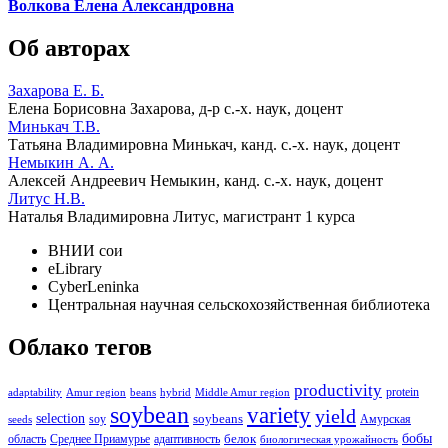
Волкова Елена Александровна
Об авторах
Захарова Е. Б.
Елена Борисовна Захарова
, д-р с.-х. наук, доцент
Минькач Т.В.
Татьяна Владимировна Минькач
, канд. с.-х. наук, доцент
Немыкин А. А.
Алексей Андреевич Немыкин
, канд. с.-х. наук, доцент
Литус Н.В.
Наталья Владимировна Литус
, магистрант 1 курса
ВНИИ сои
eLibrary
CyberLeninka
Центральная научная сельскохозяйственная библиотека
Облако тегов
productivity
protein
adaptability
Amur region
beans
hybrid
Middle Amur region
soybean
variety
yield
selection
soybeans
soy
Амурская
seeds
бобы
белок
область
Среднее Приамурье
адаптивность
биологическая урожайность