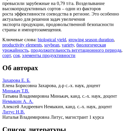
превысили зарубежные на 0,79 т/га. Возделывание
высокопродуктивных сортов – один из факторов
роста эффективности соеводства в регионе. Это особенно
актуально для решения задач увеличения
экспорта продукции, продовольственной безопасности
страны и импортозамещения.
Ключевые слова:
biological yield
,
growing season duration
,
productivity elements
,
soybean
,
variety
,
биологическая
урожайность
,
продолжительность вегетационного периода
,
сорт
,
соя
,
элементы продуктивности
Об авторах
Захарова Е. Б.
Елена Борисовна Захарова
, д-р с.-х. наук, доцент
Минькач Т.В.
Татьяна Владимировна Минькач
, канд. с.-х. наук, доцент
Немыкин А. А.
Алексей Андреевич Немыкин
, канд. с.-х. наук, доцент
Литус Н.В.
Наталья Владимировна Литус
, магистрант 1 курса
Список литературы