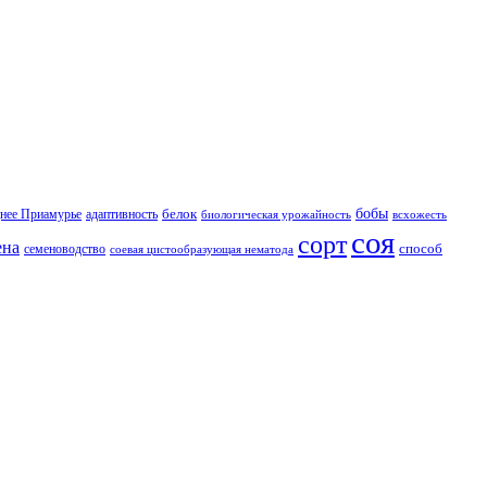
бобы
белок
нее Приамурье
адаптивность
биологическая урожайность
всхожесть
соя
сорт
ена
способ
семеноводство
соевая цистообразующая нематода