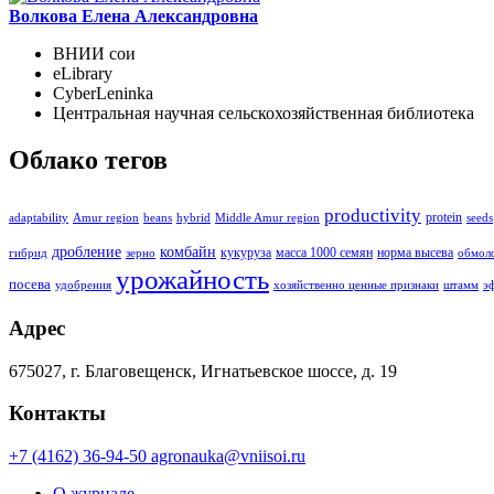
Волкова Елена Александровна
ВНИИ сои
eLibrary
CyberLeninka
Центральная научная сельскохозяйственная библиотека
Облако тегов
productivity
protein
adaptability
Amur region
beans
hybrid
Middle Amur region
seeds
дробление
комбайн
кукуруза
масса 1000 семян
норма высева
гибрид
зерно
обмол
урожайность
посева
удобрения
хозяйственно ценные признаки
штамм
э
Адрес
675027, г. Благовещенск, Игнатьевское шоссе, д. 19
Контакты
+7 (4162) 36-94-50
agronauka@vniisoi.ru
О журнале