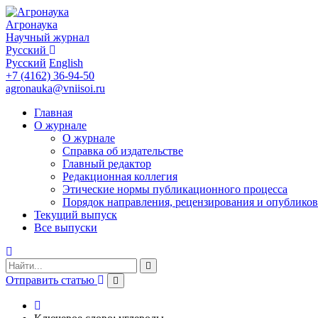
Агронаука
Научный журнал
Русский
Русский
English
+7 (4162) 36-94-50
agronauka@vniisoi.ru
Главная
О журнале
О журнале
Справка об издательстве
Главный редактор
Редакционная коллегия
Этические нормы публикационного процесса
Порядок направления, рецензирования и опубликов
Текущий выпуск
Все выпуски
Отправить статью