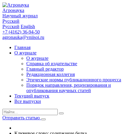
Агронаука
Научный журнал
Русский
Русский
English
+7 (4162) 36-94-50
agronauka@vniisoi.ru
Главная
О журнале
О журнале
Справка об издательстве
Главный редактор
Редакционная коллегия
Этические нормы публикационного процесса
Порядок направления, рецензирования и
опубликования научных статей
Текущий выпуск
Все выпуски
Отправить статью
Ключевое слово: содержание белка