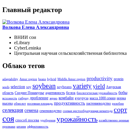
Главный редактор
Волкова Елена Александровна
ВНИИ сои
eLibrary
CyberLeninka
Центральная научная сельскохозяйственная библиотека
Облако тегов
productivity
protein
adaptability
Amur region
beans
hybrid
Middle Amur region
soybean
variety
yield
selection
soybeans
soy
Амурская
seeds
бобы
белок
область
Среднее Приамурье
адаптивность
биологическая урожайность
дробление
комбайн
кукуруза
масса 1000 семян
норма
всхожесть
гибрид
зерно
продуктивность
высева
растениеводство
обмолот
посевная площадь
ризобии
сорт
селекция
семена
семеноводство
соевая цистообразующая нематода
соя
урожайность
способ посева
удобрения
хозяйственно ценные
признаки
штамм
эффективность