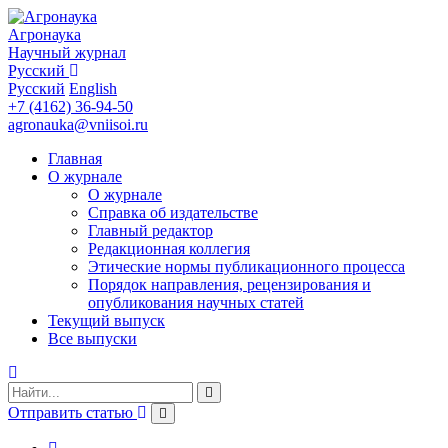
Агронаука
Научный журнал
Русский
Русский
English
+7 (4162) 36-94-50
agronauka@vniisoi.ru
Главная
О журнале
О журнале
Справка об издательстве
Главный редактор
Редакционная коллегия
Этические нормы публикационного процесса
Порядок направления, рецензирования и
опубликования научных статей
Текущий выпуск
Все выпуски
Отправить статью