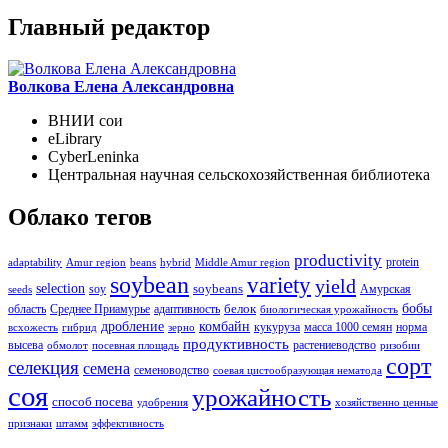
Главный редактор
Волкова Елена Александровна
ВНИИ сои
eLibrary
CyberLeninka
Центральная научная сельскохозяйственная библиотека
Облако тегов
productivity
protein
adaptability
Amur region
beans
hybrid
Middle Amur region
soybean
variety
yield
selection
soybeans
soy
Амурская
seeds
бобы
белок
область
Среднее Приамурье
адаптивность
биологическая урожайность
дробление
комбайн
кукуруза
масса 1000 семян
норма
всхожесть
гибрид
зерно
продуктивность
высева
растениеводство
обмолот
посевная площадь
ризобии
сорт
селекция
семена
семеноводство
соевая цистообразующая нематода
соя
урожайность
способ посева
удобрения
хозяйственно ценные
признаки
штамм
эффективность