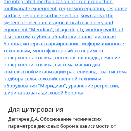
the integrated mechanization of crop production
,
multivariate experiment
,
regression equation
,
response
surface
,
response surface section
,
sown area
,
the
system of selection of agricultural machinery and
equipment "Meridian"
,
tillage depth
,
working width of
disc harrow
,
глубина обработки почвы
,
дисковая
борона
,
интервал варьирования
,
информационные
технологии
,
многофакторный эксперимент
,
поверхность отклика
,
посевная площадь
,
сечение
поверхности отклика
,
система машин для
комплексной механизации растениеводства
,
система
подбора сельскохозяйственной техники и
оборудования "Меридиан"
,
уравнение регрессии
,
ширина захвата дисковой бороны
Для цитирования
Дегтярев Д.А. Обоснование технических
параметров дисковых борон в зависимости от