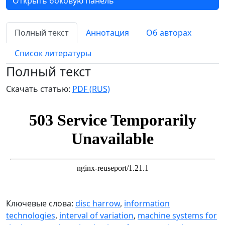
Открыть боковую панель
Полный текст
Аннотация
Об авторах
Список литературы
Полный текст
Скачать статью:
PDF (RUS)
Ключевые слова:
disc harrow
,
information
technologies
,
interval of variation
,
machine systems for