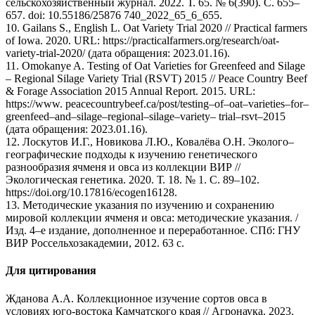
сельскохозяйственный журнал. 2022. Т. 65. № 6(390). С. 655–
657. doi: 10.55186/25876 740_2022_65_6_655.
10. Gailans S., English L. Oat Variety Trial 2020 // Practical farmers
of Iowa. 2020. URL: https://practicalfarmers.org/research/oat-
variety-trial-2020/ (дата обращения: 2023.01.16).
11. Omokanye A. Testing of Oat Varieties for Greenfeed and Silage
– Regional Silage Variety Trial (RSVT) 2015 // Peace Country Beef
& Forage Association 2015 Annual Report. 2015. URL:
https://www. peacecountrybeef.ca/post/testing–of–oat–varieties–for–
greenfeed–and–silage–regional–silage–variety– trial–rsvt–2015
(дата обращения: 2023.01.16).
12. Лоскутов И.Г., Новикова Л.Ю., Ковалёва О.Н. Эколого–
географические подходы к изучению генетического
разнообразия ячменя и овса из коллекции ВИР //
Экологическая генетика. 2020. Т. 18. № 1. С. 89–102.
https://doi.org/10.17816/ecogen16128.
13. Методические указания по изучению и сохранению
мировой коллекции ячменя и овса: методические указания. /
Изд. 4–е издание, дополненное и переработанное. СПб: ГНУ
ВИР Россельхозакадемии, 2012. 63 с.
Для цитирования
Жданова А.А. Коллекционное изучение сортов овса в
условиях юго-востока Камчатского края // Агронаука. 2023.