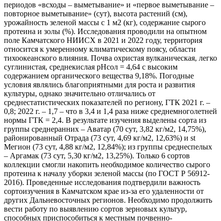
периодов «всходы – выметывание» и «первое выметывание –
повторное выметывание» (сут), высота растений (см),
урожайность зеленой массы с 1 м2 (кг), содержание сырого
протеина и золы (%). Исследования проводили на опытном
поле Камчатского НИИСХ в 2021 и 2022 году, территория
относится к умеренному климатическому поясу, области
тихоокеанского влияния. Почва охристая вулканическая, легко
суглинистая, среднекислая рНсол = 4,64 с высоким
содержанием органического вещества 9,18%. Погодные
условия являлись благоприятными для роста и развития
культуры, однако значительно отличались от
среднестатистических показателей по региону, ГТК 2021 г. –
0,8; 2022 г. – 1,7 – что в 3,4 и 1,4 раза ниже среднемноголетней
нормы ГТК = 2,4. В результате изучения выделены сорта из
группы среднеранних – Аватар (70 сут, 3,82 кг/м2, 14,75%),
районированный Отрада (73 сут, 4,69 кг/м2, 12,63%) и st
Мегион (73 сут, 4,88 кг/м2, 12,84%); из группы среднеспелых
– Аргамак (73 сут, 5,30 кг/м2, 13,25%). Только 6 сортов
коллекции смогли накопить необходимое количество сырого
протеина к началу уборки зеленой массы (по ГОСТ Р 56912-
2016). Проведенные исследования подтвердили важность
сортоизучения в Камчатском крае из-за его удаленности от
других Дальневосточных регионов. Необходимо продолжить
вести работу по выявлению сортов зерновых культур,
способных приспособиться к местным почвенно-