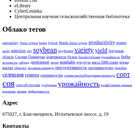
ВНИИ сои
eLibrary
CyberLeninka
Центральная научная сельскохозяйственная библиотека
Облако тегов
productivity
protein
adaptability
Amur region
beans
hybrid
Middle Amur region
soybean
variety
yield
selection
soybeans
soy
Амурская
seeds
бобы
белок
область
Среднее Приамурье
адаптивность
биологическая урожайность
дробление
комбайн
кукуруза
масса 1000 семян
норма
всхожесть
гибрид
зерно
продуктивность
высева
растениеводство
обмолот
посевная площадь
ризобии
сорт
селекция
семена
семеноводство
соевая цистообразующая нематода
соя
урожайность
способ посева
удобрения
хозяйственно ценные
признаки
штамм
эффективность
Адрес
675027, г. Благовещенск, Игнатьевское шоссе, д. 19
Контакты