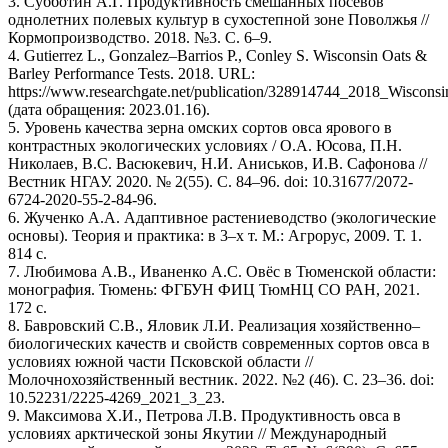
3. Субботин А.Г. Продуктивность смешанных посевов
однолетних полевых культур в сухостепной зоне Поволжья //
Кормопроизводство. 2018. №3. С. 6–9.
4. Gutierrez L., Gonzalez–Barrios P., Conley S. Wisconsin Oats &
Barley Performance Tests. 2018. URL:
https://www.researchgate.net/publication/328914744_2018_Wiscons
(дата обращения: 2023.01.16).
5. Уровень качества зерна омских сортов овса ярового в
контрастных экологических условиях / О.А. Юсова, П.Н.
Николаев, В.С. Васюкевич, Н.И. Аниськов, И.В. Сафонова //
Вестник НГАУ. 2020. № 2(55). С. 84–96. doi: 10.31677/2072-
6724-2020-55-2-84-96.
6. Жученко А.А. Адаптивное растениеводство (экологические
основы). Теория и практика: в 3–х т. М.: Агрорус, 2009. Т. 1.
814 с.
7. Любимова А.В., Иваненко А.С. Овёс в Тюменской области:
монография. Тюмень: ФГБУН ФИЦ ТюмНЦ СО РАН, 2021.
172 с.
8. Бавровский С.В., Яловик Л.И. Реализация хозяйственно–
биологических качеств и свойств современных сортов овса в
условиях южной части Псковской области //
Молочнохозяйственный вестник. 2022. №2 (46). С. 23–36. doi:
10.52231/2225-4269_2021_3_23.
9. Максимова Х.И., Петрова Л.В. Продуктивность овса в
условиях арктической зоны Якутии // Международный