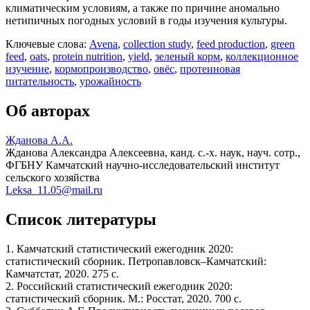
климатическим условиям, а также по причине аномально
нетипичных погодных условий в годы изучения культуры.
Ключевые слова:
Avena
,
collection study
,
feed production
,
green
feed
,
oats
,
protein nutrition
,
yield
,
зеленый корм
,
коллекционное
изучение
,
кормопроизводство
,
овёс
,
протеиновая
питательность
,
урожайность
Об авторах
Жданова А.А.
Жданова Александра Алексеевна
, канд. с.-х. наук, науч. сотр.,
ФГБНУ Камчатский научно-исследовательский институт
сельского хозяйства
Leksa_11.05@mail.ru
Список литературы
1. Камчатский статистический ежегодник 2020:
статистический сборник. Петропавловск–Камчатский:
Камчатcтат, 2020. 275 с.
2. Российский статистический ежегодник 2020:
статистический сборник. М.: Росстат, 2020. 700 с.