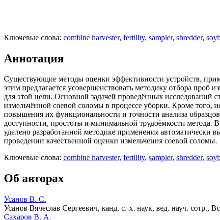
Ключевые слова:
combine harvester
,
fertility
,
sampler
,
shredder
,
soyb
Аннотация
Существующие методы оценки эффективности устройств, примен
этим предлагается усовершенствовать методику отбора проб и
для этой цели. Основной задачей проведённых исследований с
измельчённой соевой соломы в процессе уборки. Кроме того, 
повышения их функциональности и точности анализа образцов.
доступности, простоты и минимальной трудоёмкости метода. В
уделено разработанной методике применения автоматически вы
проведении качественной оценки измельчения соевой соломы.
Ключевые слова:
combine harvester
,
fertility
,
sampler
,
shredder
,
soyb
Об авторах
Усанов В. С.
Усанов Вячеслав Сергеевич
, канд. с.-х. наук, вед. науч. сотр
Сахаров В. А.