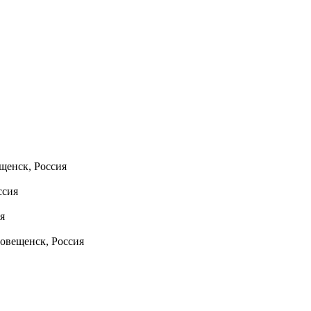
ещенск, Россия
ссия
я
аговещенск, Россия