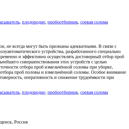
расыватель
,
плодородие
,
пробоотборник
,
соевая солома
, не всегда могут быть признаны адекватными. В связи с
олуавтоматического устройства, разработанного специально
овременно и эффективно осуществлять достоверный отбор проб
льнейшего совершенствования этих устройств с целью
точности отбора проб измельчённой соломы при уборке,
я отбора проб половы и измельчённой соломы. Особое внимание
товерность, оперативность и снижение трудоёмкости при
расыватель
,
плодородие
,
пробоотборник
,
соевая солома
ещенск, Россия