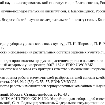
йский научно-исследовательский институт сои, г. Благовещенск, Ро
ий научно-исследовательский институт сои, г. Благовещенск, Росси
отр., Всероссийский научно-исследовательский институт сои, г. Бл
риод уборки урожая колосовых культур / П. Н. Шорохов, П. В. К
LB.
сти использования растительных остатков зерновых культур // 
ин для производства продуктов растениеводства в дальневосточн
енный аграрный университет, 2007. 167 с. EDN: UWGYMZ.
ия стеблей соломы как критерия качества измельчения незернов
ческая оценка работы измельчителей-разбрасывателей соломы ко
итета. 2016. № 2 (58). С. 55–57. EDN: VVRYCJ.
ества работы измельчителей зерноуборочных комбайнов // Наука 
ний. Москва: Стандартинформ. 2016. 43 с.
, МПК A01D 75/00, G01N 1/20. Устройство для отбора проб изм
Ягельский, С. А. Родимцев; заявитель Федеральное государствен