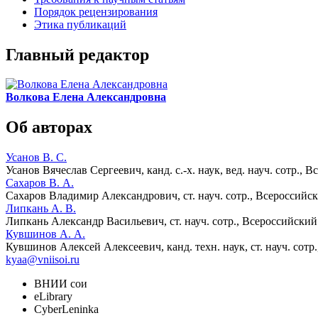
Порядок рецензирования
Этика публикаций
Главный редактор
Волкова Елена Александровна
Об авторах
Усанов В. С.
Усанов Вячеслав Сергеевич
, канд. с.-х. наук, вед. науч. сотр
Сахаров В. А.
Сахаров Владимир Александрович
, ст. науч. сотр., Всеросси
Липкань А. В.
Липкань Александр Васильевич
, ст. науч. сотр., Всероссийск
Кувшинов А. А.
Кувшинов Алексей Алексеевич
, канд. техн. наук, ст. науч. с
kyaa@vniisoi.ru
ВНИИ сои
eLibrary
CyberLeninka