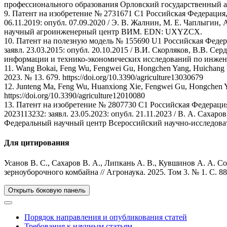
профессионального образования Орловский государственный а
9. Патент на изобретение № 2731671 C1 Российская Федерация
06.11.2019: опубл. 07.09.2020 / Э. В. Жалнин, М. Е. Чаплыгин
научный агроинженерный центр ВИМ. EDN: UXYZCX.
10. Патент на полезную модель № 155690 U1 Российская Федер
заявл. 23.03.2015: опубл. 20.10.2015 / В.И. Скорляков, В.В. 
информации и технико-экономических исследований по инже
11. Wang Bokai, Feng Wu, Fengwei Gu, Hongchen Yang, Huichang Wu,
2023. № 13. 679. https://doi.org/10.3390/agriculture13030679
12. Junteng Ma, Feng Wu, Huanxiong Xie, Fengwei Gu, Hongchen Yan
https://doi.org/10.3390/agriculture12010080
13. Патент на изобретение № 2807730 C1 Российская Федераци
2023113232: заявл. 23.05.2023: опубл. 21.11.2023 / В. А. Саха
Федеральный научный центр Всероссийский научно-исследов
Для цитирования
Усанов В. С., Сахаров В. А., Липкань А. В., Кувшинов А. А. 
зерноуборочного комбайна // Агронаука. 2025. Том 3. № 1. С. 8
Открыть боковую панель
Порядок направления и опубликования статей
Требования к научным статьям