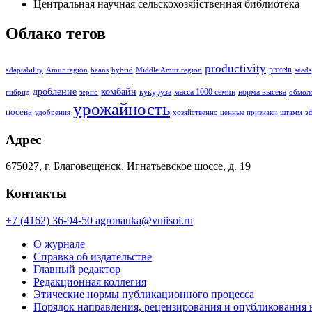
Центральная научная сельскохозяйственная библиотека
Облако тегов
productivity
protein
adaptability
Amur region
beans
hybrid
Middle Amur region
seeds
дробление
комбайн
кукуруза
масса 1000 семян
норма высева
гибрид
зерно
обмол
урожайность
посева
удобрения
хозяйственно ценные признаки
штамм
э
Адрес
675027, г. Благовещенск, Игнатьевское шоссе, д. 19
Контакты
+7 (4162) 36-94-50
agronauka@vniisoi.ru
О журнале
Справка об издательстве
Главный редактор
Редакционная коллегия
Этические нормы публикационного процесса
Порядок направления, рецензирования и опубликования 