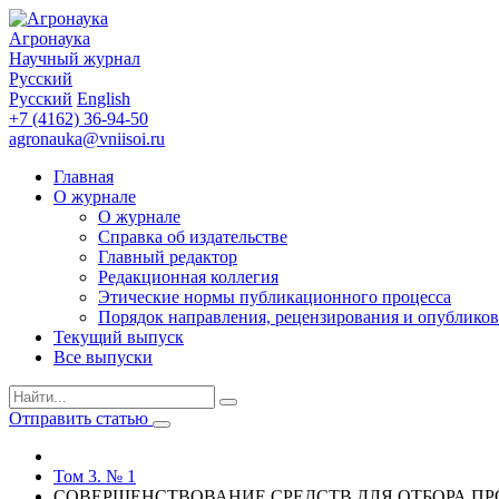
Агронаука
Научный журнал
Русский
Русский
English
+7 (4162) 36-94-50
agronauka@vniisoi.ru
Главная
О журнале
О журнале
Справка об издательстве
Главный редактор
Редакционная коллегия
Этические нормы публикационного процесса
Порядок направления, рецензирования и опубликов
Текущий выпуск
Все выпуски
Отправить статью
Том 3. № 1
СОВЕРШЕНСТВОВАНИЕ СРЕДСТВ ДЛЯ ОТБОРА ПР