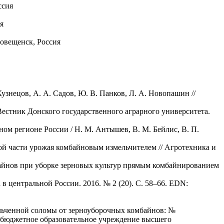
ссия
я
аговещенск, Россия
узнецов, А. А. Садов, Ю. В. Панков, Л. А. Новопашин //
Вестник Донского государственного аграрного университета.
ом регионе России / Н. М. Антышев, В. М. Бейлис, В. П.
ой части урожая комбайновым измельчителем // Агротехника и
мбайнов при уборке зерновых культур прямым комбайнированием
в центральной России. 2016. № 2 (20). С. 58–66. EDN:
ельченной соломы от зерноуборочных комбайнов: №
ное бюджетное образовательное учреждение высшего