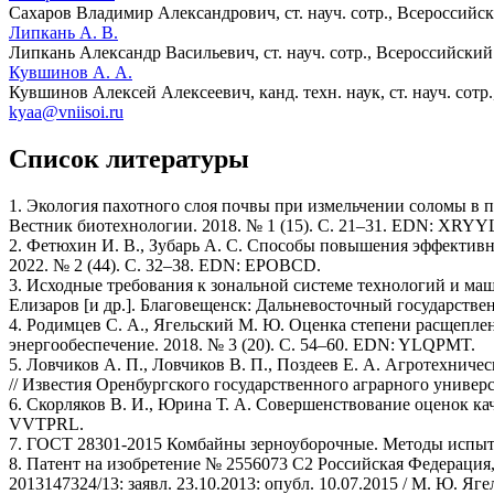
Сахаров Владимир Александрович
, ст. науч. сотр., Всеросси
Липкань А. В.
Липкань Александр Васильевич
, ст. науч. сотр., Всероссийск
Кувшинов А. А.
Кувшинов Алексей Алексеевич
, канд. техн. наук, ст. науч. с
kyaa@vniisoi.ru
Список литературы
1. Экология пахотного слоя почвы при измельчении соломы в пе
Вестник биотехнологии. 2018. № 1 (15). С. 21–31. EDN: XRYY
2. Фетюхин И. В., Зубарь А. С. Способы повышения эффективно
2022. № 2 (44). С. 32–38. EDN: EPOBCD.
3. Исходные требования к зональной системе технологий и маш
Елизаров [и др.]. Благовещенск: Дальневосточный государств
4. Родимцев С. А., Ягельский М. Ю. Оценка степени расщеплен
энергообеспечение. 2018. № 3 (20). С. 54–60. EDN: YLQPMT.
5. Ловчиков А. П., Ловчиков В. П., Поздеев Е. А. Агротехни
// Известия Оренбургского государственного аграрного универс
6. Скорляков В. И., Юрина Т. А. Совершенствование оценок кач
VVTPRL.
7. ГОСТ 28301-2015 Комбайны зерноуборочные. Методы испыта
8. Патент на изобретение № 2556073 C2 Российская Федерация
2013147324/13: заявл. 23.10.2013: опубл. 10.07.2015 / М. Ю. 