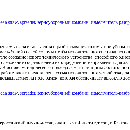
ean straw
,
spreader
,
зерноуборочный комбайн
,
измельчитель-разб
яемых для измельчения и разбрасывания соломы при уборке сои
змельчённой соевой соломы путём использования специального п
тало создание нового технического устройства, способного одн
исследование сосредоточено на определении направлений для да
 В основе методического подхода лежат принципы достаточной 
 работе также представлена схема использования устройства дл
кладываемых на поле рамок, которая обеспечивает высокую дос
ean straw
,
spreader
,
зерноуборочный комбайн
,
измельчитель-разб
., Всероссийский научно-исследовательский институт сои, г. Благов