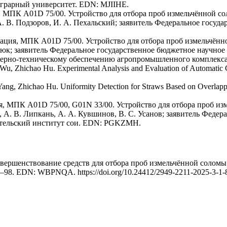
грарный университет. EDN: MJIIHE.
, МПК A01D 75/00. Устройство для отбора проб измельчённой со
, А. В. Подзоров, И. А. Пехальский; заявитель Федеральное гос
ация, МПК A01D 75/00. Устройство для отбора проб измельчённ
Сердюк; заявитель Федеральное государственное бюджетное научн
нерно-техническому обеспечению агропромышленного комплек
 Zhichao Hu. Experimental Analysis and Evaluation of Automatic Con
g, Zhichao Hu. Uniformity Detection for Straws Based on Overlappin
я, МПК A01D 75/00, G01N 33/00. Устройство для отбора проб и
ров, А. В. Липкань, А. А. Кувшинов, В. С. Усанов; заявитель Фе
ательский институт сои. EDN: PGKZMH.
Совершенствование средств для отбора проб измельчённой солом
8–98. EDN: WBPNQA. https://doi.org/10.24412/2949-2211-2025-3-1