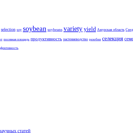
soybean
variety
yield
selection
soybeans
soy
Амурская область
Сред
селекция
сем
продуктивность
растениеводство
от
посевная площадь
ризобии
ффективность
научных статей