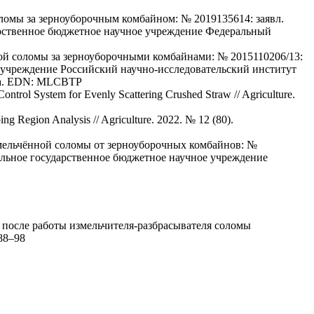
ломы за зерноуборочным комбайном: № 2019135614: заявл.
ударственное бюджетное научное учреждение Федеральный
ой соломы за зерноуборочными комбайнами: № 2015110206/13:
ое учреждение Российский научно-исследовательский институт
са. EDN: MLCBTP
trol System for Evenly Scattering Crushed Straw // Agriculture.
g Region Analysis // Agriculture. 2022. № 12 (80).
змельчённой соломы от зерноуборочных комбайнов: №
деральное государственное бюджетное научное учреждение
ы после работы измельчителя-разбрасывателя соломы
-88–98