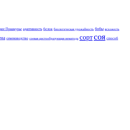
бобы
белок
нее Приамурье
адаптивность
биологическая урожайность
всхожесть
соя
сорт
ена
способ
семеноводство
соевая цистообразующая нематода